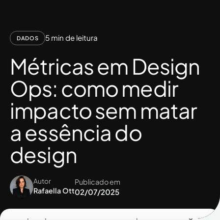
c
5 min de leitura
DADOS
Métricas em Design
Ops: como medir
o
impacto sem matar
a essência do
m
design
Autor
Publicado em
Rafaella Ott
02/07/2025
Sempre que se fala em medir o impacto do design,