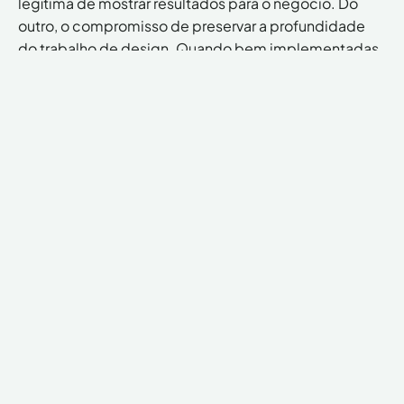
legítima de mostrar resultados para o negócio. Do
outro, o compromisso de preservar a profundidade
do trabalho de design. Quando bem implementadas,
as métricas deixam de ser inimigas da prática e se
tornam aliadas da sua continuidade. Elas mostram,
com dados e contexto, que design não é só custo, é
investimento que retorna.