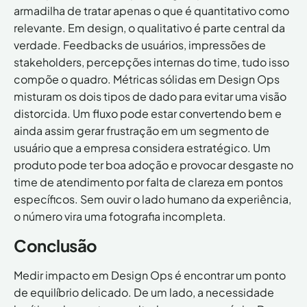
o
armadilha de tratar apenas o que é quantitativo como
C
relevante. Em design, o qualitativo é parte central da
o
m
verdade. Feedbacks de usuários, impressões de
p
stakeholders, percepções internas do time, tudo isso
a
compõe o quadro. Métricas sólidas em Design Ops
n
y
misturam os dois tipos de dado para evitar uma visão
distorcida. Um fluxo pode estar convertendo bem e
ainda assim gerar frustração em um segmento de
usuário que a empresa considera estratégico. Um
produto pode ter boa adoção e provocar desgaste no
time de atendimento por falta de clareza em pontos
específicos. Sem ouvir o lado humano da experiência,
o número vira uma fotografia incompleta.
Conclusão
Medir impacto em Design Ops é encontrar um ponto
de equilíbrio delicado. De um lado, a necessidade