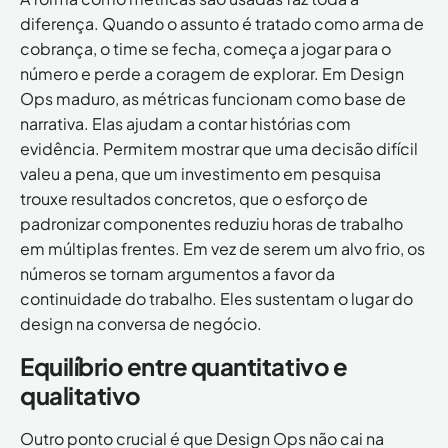
r
diferença. Quando o assunto é tratado como arma de
v
cobrança, o time se fecha, começa a jogar para o
a
d
número e perde a coragem de explorar. Em Design
o
Ops maduro, as métricas funcionam como base de
s
narrativa. Elas ajudam a contar histórias com
.
F
evidência. Permitem mostrar que uma decisão difícil
e
valeu a pena, que um investimento em pesquisa
i
trouxe resultados concretos, que o esforço de
t
padronizar componentes reduziu horas de trabalho
o
c
em múltiplas frentes. Em vez de serem um alvo frio, os
o
números se tornam argumentos a favor da
m
continuidade do trabalho. Eles sustentam o lugar do
🤍
p
design na conversa de negócio.
o
r
Equilíbrio entre quantitativo e
O
qualitativo
t
t
r
Outro ponto crucial é que Design Ops não cai na