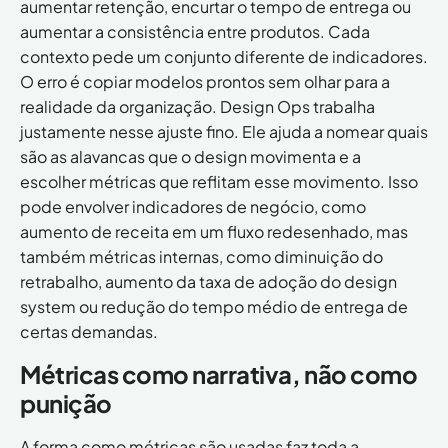
aumentar retenção, encurtar o tempo de entrega ou
Instagram
L
©
2
aumentar a consistência entre produtos. Cada
0
contexto pede um conjunto diferente de indicadores.
2
O erro é copiar modelos prontos sem olhar para a
5
T
realidade da organização. Design Ops trabalha
o
justamente nesse ajuste fino. Ele ajuda a nomear quais
d
são as alavancas que o design movimenta e a
o
s
escolher métricas que reflitam esse movimento. Isso
o
pode envolver indicadores de negócio, como
s
aumento de receita em um fluxo redesenhado, mas
d
i
também métricas internas, como diminuição do
r
retrabalho, aumento da taxa de adoção do design
e
system ou redução do tempo médio de entrega de
i
t
certas demandas.
o
s
Métricas como narrativa, não como
r
punição
e
s
e
A forma como métricas são usadas faz toda a