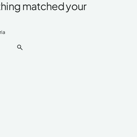
othing matched your
.
ria