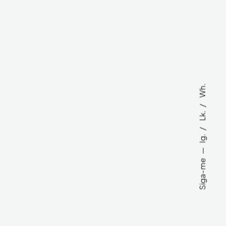
Wh.
Lk.
Ig.
Siga-me