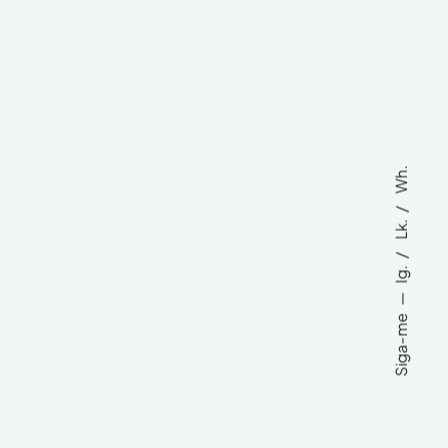
Wh.
Lk.
Ig.
Siga-me